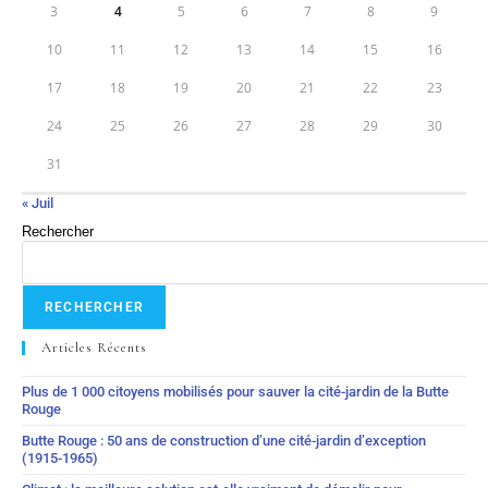
3
4
5
6
7
8
9
10
11
12
13
14
15
16
17
18
19
20
21
22
23
24
25
26
27
28
29
30
31
« Juil
Rechercher
RECHERCHER
Articles Récents
Plus de 1 000 citoyens mobilisés pour sauver la cité-jardin de la Butte
Rouge
Butte Rouge : 50 ans de construction d’une cité-jardin d’exception
(1915-1965)