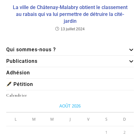
La ville de Châtenay-Malabry obtient le classement
au rabais qui va lui permettre de détruire la cité-
jardin
13 juillet 2024
Qui sommes-nous ?
Publications
Adhésion
Pétition
Calendrier
AOÛT 2026
L
M
M
J
V
S
D
1
2