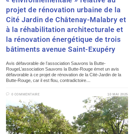
« environnementale » relative au
projet de rénovation urbaine de la
Cité Jardin de Châtenay-Malabry et
à la réhabilitation architecturale et
la rénovation énergétique de trois
bâtiments avenue Saint-Exupéry
Avis défavorable de l'association Sauvons la Butte-
RougeL’association Sauvons la Butte-Rouge émet un avis
défavorable à ce projet de rénovation de la Cité-Jardin de la
Butte-Rouge, car il est flou, contradictoire…
0 COMMENTAIRE
10 MAI 2025