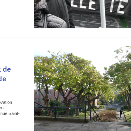
t de
de
ovation
on
enue Saint-