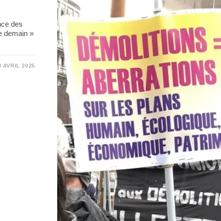
nce des
de demain »
8 AVRIL 2025