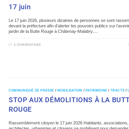
17 juin
Le 17 juin 2026, plusieurs dizaines de personnes se sont rasse
devant la préfecture afin d'alerter les pouvoirs publics sur l'avenir
jardin de la Butte Rouge à Châtenay-Malabry.…
0 COMMENTAIRE
COMMUNIQUÉ DE PRESSE
/
MOBILISATION
/
PATRIMOINE
/
TRACTS
/
STOP AUX DÉMOLITIONS À LA BUT
ROUGE
Rassemblement citoyen le 17 juin 2026 Habitants, associations,
architectes, urbanistes et citoyens se mobilisent pour demander