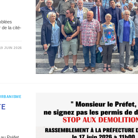
mblées
 de la cité-
19 JUIN 2026
URBANISME
TE
 au Préfet