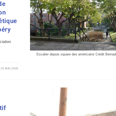
de
on
étique
péry
ciation
e
Escalier depuis square des américains Crédit Berna
10 MAI 2025
tif