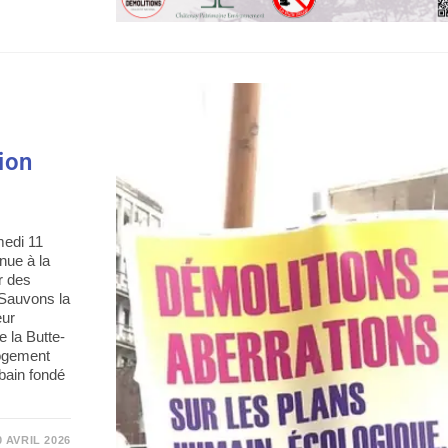
ion
medi 11
nue à la
r des
 Sauvons la
eur
e la Butte-
logement
bain fondé
0 AVRIL 2026