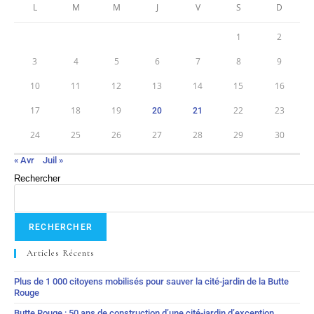
L
M
M
J
V
S
D
1
2
3
4
5
6
7
8
9
10
11
12
13
14
15
16
17
18
19
22
23
20
21
24
25
26
27
28
29
30
« Avr
Juil »
Rechercher
RECHERCHER
Articles Récents
Plus de 1 000 citoyens mobilisés pour sauver la cité-jardin de la Butte
Rouge
Butte Rouge : 50 ans de construction d’une cité-jardin d’exception