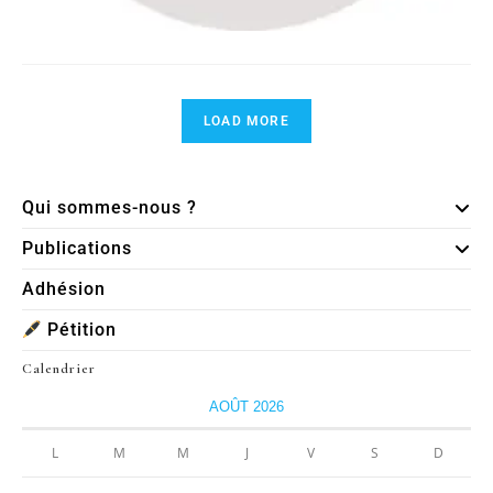
LOAD MORE
Qui sommes-nous ?
Publications
Adhésion
Pétition
Calendrier
AOÛT 2026
L
M
M
J
V
S
D