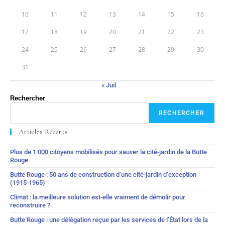
10
11
12
13
14
15
16
17
18
19
20
21
22
23
24
25
26
27
28
29
30
31
« Juil
Rechercher
RECHERCHER
Articles Récents
Plus de 1 000 citoyens mobilisés pour sauver la cité-jardin de la Butte
Rouge
Butte Rouge : 50 ans de construction d’une cité-jardin d’exception
(1915-1965)
Climat : la meilleure solution est-elle vraiment de démolir pour
reconstruire ?
Butte Rouge : une délégation reçue par les services de l’État lors de la