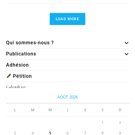
LOAD MORE
Qui sommes-nous ?
Publications
Adhésion
Pétition
Calendrier
AOÛT 2026
L
M
M
J
V
S
D
1
2
3
4
5
6
7
8
9